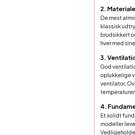
2. Material
De mest almin
klassisk udtr
brudsikkert o
hver med sine
3. Ventilat
God ventilati
oplukkelige v
ventilator. Ov
temperaturen i
4. Fundame
Et solidt fun
modeller lev
Vedligeholdel