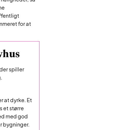
ne
fentligt
mmeret for at
ivhus
der spiller
.
r at dyrke. Et
s et større
sted med god
r bygninger.