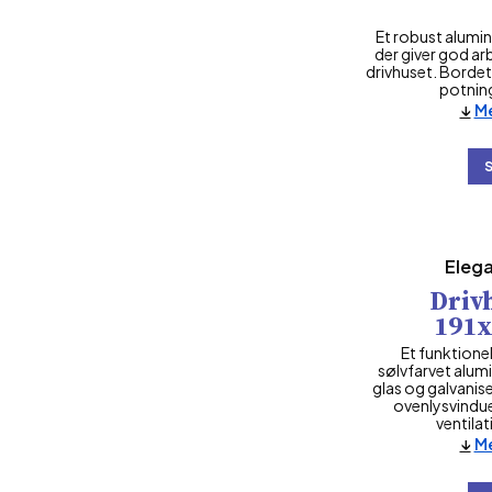
Et robust alumi
der giver god ar
drivhuset. Bordet 
potnin
Me
Elega
Drivh
191
Et funktione
sølvfarvet alu
glas og galvanis
ovenlysvindue
ventila
Me