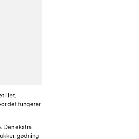
 i let,
vor det fungerer
e. Den ekstra
rukker, gødning