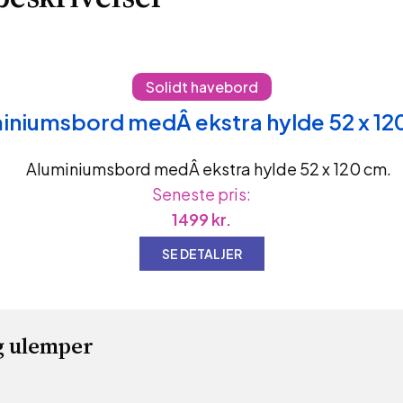
Solidt havebord
iniumsbord medÂ ekstra hylde 52 x 12
Seneste pris:
1499
kr.
SE DETALJER
g ulemper