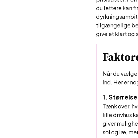
du lettere kan f
dyrkningsambiti
tilgængelige be
give et klart og
Faktore
Når du vælger 
ind. Her er no
1. Størrels
Tænk over, hv
lille drivhus 
giver mulighe
sol og læ, me