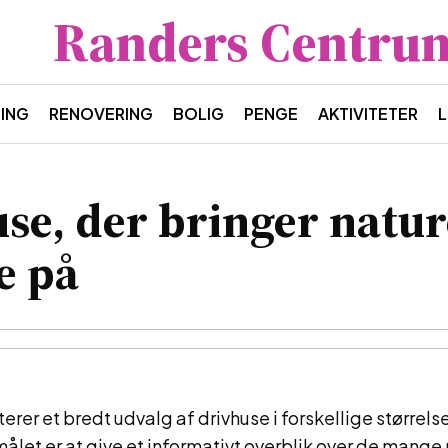
Randers Centru
ING
RENOVERING
BOLIG
PENGE
AKTIVITETER
L
se, der bringer natu
e på
erer et bredt udvalg af drivhuse i forskellige størrels
målet er at give et informativt overblik over de mange