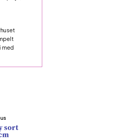
vhuset
impelt
ri med
hus
 sort
7cm