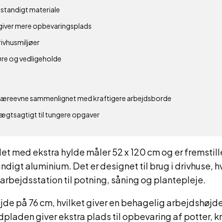
estandigt materiale
 giver mere opbevaringsplads
drivhusmiljøer
re og vedligeholde
æreevne sammenlignet med kraftigere arbejdsborde
vægtsagtigt til tungere opgaver
 med ekstra hylde måler 52 x 120 cm og er fremstillet
digt aluminium. Det er designet til brug i drivhuse, h
arbejdsstation til potning, såning og plantepleje.
jde på 76 cm, hvilket giver en behagelig arbejdshøjd
pladen giver ekstra plads til opbevaring af potter, k