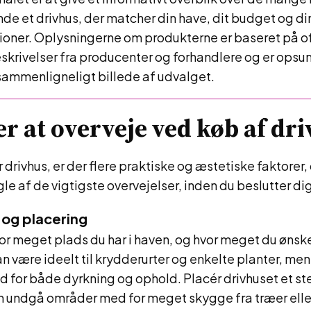
inde et drivhus, der matcher din have, dit budget og di
oner. Oplysningerne om produkterne er baseret på of
skrivelser fra producenter og forhandlere og er opsu
 sammenligneligt billede af udvalget.
r at overveje ved køb af dr
drivhus, er der flere praktiske og æstetiske faktorer, 
gle af de vigtigste overvejelser, inden du beslutter dig
e og placering
or meget plads du har i haven, og hvor meget du ønske
kan være ideelt til krydderurter og enkelte planter, men
d for både dyrkning og ophold. Placér drivhuset et 
n undgå områder med for meget skygge fra træer elle