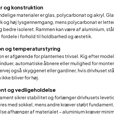
er og konstruktion
delige materialer er glas, polycarbonat og akryl. Glas
yk og høj lysgennemgang, mens polycarbonat er lette
g bedre isoleret. Rammen kan være af aluminium, stål 
 fordele i forhold til holdbarhed og æstetik.
ion og temperaturstyring
on er afgørende for planternes trivsel. Kig efter mode
induer, automatiske åbnere eller mulighed for monter
ervej også skyggenet eller gardiner, hvis drivhuset står 
kke bliver for høj.
nt og vedligeholdelse
dament sikrer stabilitet og forlænger drivhusets leveti
eres med sokkel, mens andre kræver støbt fundament
se afhænger af materialet – aluminium kræver minima