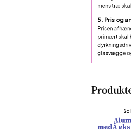
mens træ skal
5. Pris og 
Prisen afhæng
primært skal 
dyrkningsdriv
glasvægge og 
Produkte
Sol
Alum
medÂ ekst