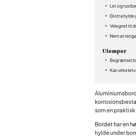
Let og rustb
Ekstra hylde
Velegnet til 
Nem at rengø
Ulemper
Begrænset b
Kan virke let
Aluminiumsbordet
korrosionsbestan
som en praktisk 
Bordet har en hø
hylde under bord