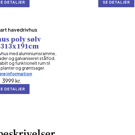
SE DETALJER
SE DETALJER
art havedrivhus
us poly sølv
x313x191cm
rivhus med aluminiumsramme,
der og galvaniseret stålfod,
abilt og funktionelt rum til
 planter og grøntsager.
re information
3999
kr.
SE DETALJER
eskrivelser