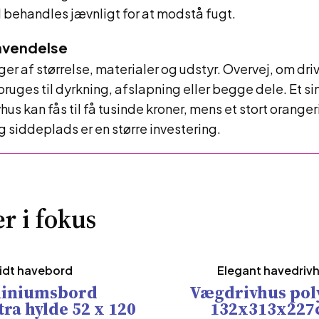
 behandles jævnligt for at modstå fugt.
anvendelse
er af størrelse, materialer og udstyr. Overvej, om dri
bruges til dyrkning, afslapning eller begge dele. Et s
hus kan fås til få tusinde kroner, mens et stort orange
siddeplads er en større investering.
r i fokus
idt havebord
Elegant havedriv
iniumsbord
Vægdrivhus poly
ra hylde 52 x 120
132x313x22