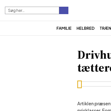
FAMILIE
HELBRED
TRÆN
Drivhu
tætter
Artiklen præsent
prisklasser. For