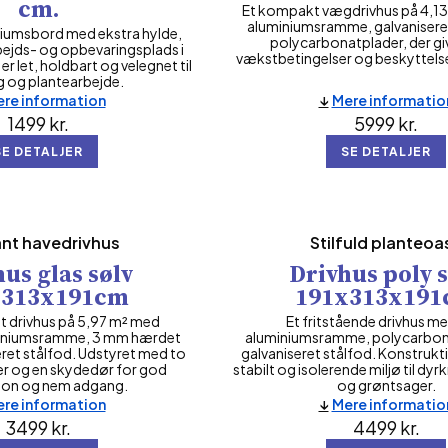
cm.
Et kompakt vægdrivhus på 4,13
aluminiumsramme, galvanisere
niumsbord med ekstra hylde,
polycarbonatplader, der gi
bejds- og opbevaringsplads i
vækstbetingelser og beskyttels
er let, holdbart og velegnet til
g og plantearbejde.
re information
Mere informatio
1499
kr.
5999
kr.
SE DETALJER
SE DETALJER
nt havedrivhus
Stilfuld planteoa
us glas sølv
Drivhus poly 
x313x191cm
191x313x19
lt drivhus på 5,97 m² med
Et fritstående drivhus me
miniumsramme, 3 mm hærdet
aluminiumsramme, polycarbon
eret stålfod. Udstyret med to
galvaniseret stålfod. Konstrukti
r og en skydedør for god
stabilt og isolerende miljø til dyr
tion og nem adgang.
og grøntsager.
re information
Mere informatio
3499
kr.
4499
kr.