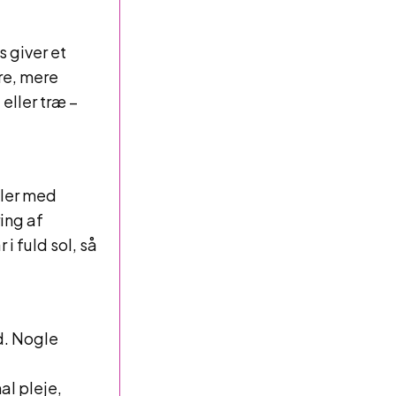
 giver et
re, mere
eller træ –
ller med
ing af
i fuld sol, så
d. Nogle
.
l pleje,