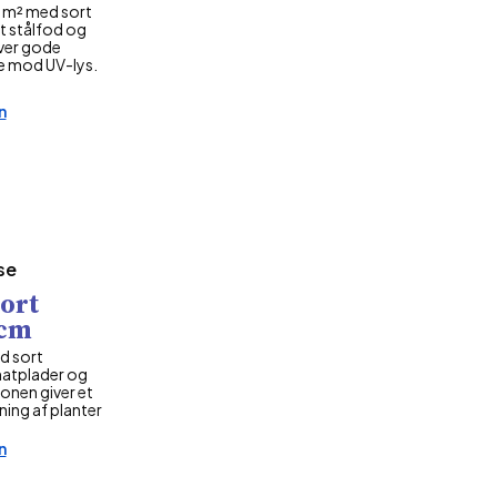
 m² med sort
t stålfod og
ver gode
e mod UV-lys.
n
se
sort
1cm
d sort
atplader og
onen giver et
kning af planter
n