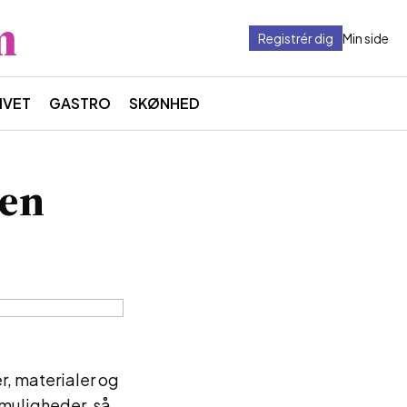
m
Registrér dig
Min side
IVET
GASTRO
SKØNHED
ren
er, materialer og
 muligheder, så