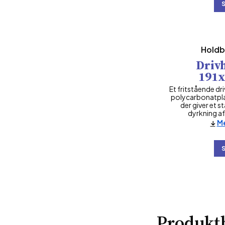
Holdb
Drivh
191
Et fritstående d
polycarbonatpla
der giver et st
dyrkning af
Me
Produktb