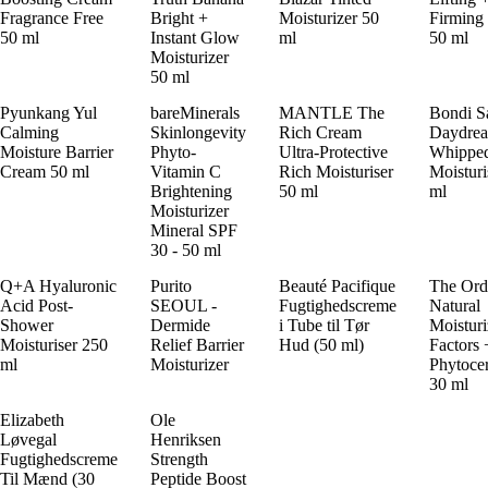
Fragrance Free
Bright +
Moisturizer 50
Firming
50 ml
Instant Glow
ml
50 ml
Moisturizer
50 ml
Pyunkang Yul
bareMinerals
MANTLE The
Bondi S
Calming
Skinlongevity
Rich Cream
Daydre
Moisture Barrier
Phyto-
Ultra-Protective
Whippe
Cream 50 ml
Vitamin C
Rich Moisturiser
Moisturi
Brightening
50 ml
ml
Moisturizer
Mineral SPF
30 - 50 ml
Q+A Hyaluronic
Purito
Beauté Pacifique
The Ord
Acid Post-
SEOUL -
Fugtighedscreme
Natural
Shower
Dermide
i Tube til Tør
Moisturi
Moisturiser 250
Relief Barrier
Hud (50 ml)
Factors 
ml
Moisturizer
Phytoce
30 ml
Elizabeth
Ole
Løvegal
Henriksen
Fugtighedscreme
Strength
Til Mænd (30
Peptide Boost