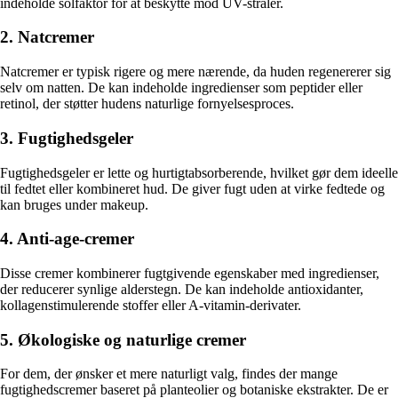
indeholde solfaktor for at beskytte mod UV-stråler.
2. Natcremer
Natcremer er typisk rigere og mere nærende, da huden regenererer sig
selv om natten. De kan indeholde ingredienser som peptider eller
retinol, der støtter hudens naturlige fornyelsesproces.
3. Fugtighedsgeler
Fugtighedsgeler er lette og hurtigtabsorberende, hvilket gør dem ideelle
til fedtet eller kombineret hud. De giver fugt uden at virke fedtede og
kan bruges under makeup.
4. Anti-age-cremer
Disse cremer kombinerer fugtgivende egenskaber med ingredienser,
der reducerer synlige alderstegn. De kan indeholde antioxidanter,
kollagenstimulerende stoffer eller A-vitamin-derivater.
5. Økologiske og naturlige cremer
For dem, der ønsker et mere naturligt valg, findes der mange
fugtighedscremer baseret på planteolier og botaniske ekstrakter. De er