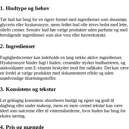
1. Hudtype og behov
Tør hud har brug for en rigere formel med ingredienser som sheasmør,
glycerin eller hyaluronsyre, mens fedtet hud ofte trives bedst med lette,
oliefri cremer. Sensitiv hud bør vælge produkter uden parfume og med
beroligende ingredienser som aloe vera eller havreekstrakt.
2. Ingredienser
Fugtighedscremer kan indeholde en lang række aktive ingredienser.
Hyaluronsyre binder fugt i huden, ceramider styrker hudbarrieren, og
antioxidanter som E-vitamin beskytter mod frie radikaler. Det kan være
en fordel at vælge produkter med dokumenteret effekt og uden
unødvendige tilsætningsstoffer.
3. Konsistens og tekstur
Let geléagtig konsistens absorberes hurtigt og egner sig godt til
dagbrug eller under makeup, mens en mere cremet tekstur kan være
ideel som natcreme eller til vintermånederne, hvor huden har brug for
ekstra næring.
4. Pris og mængde