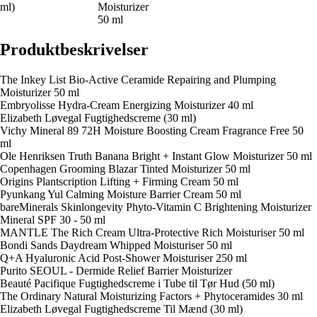
ml)
Moisturizer
50 ml
Produktbeskrivelser
The Inkey List Bio-Active Ceramide Repairing and Plumping
Moisturizer 50 ml
Embryolisse Hydra-Cream Energizing Moisturizer 40 ml
Elizabeth Løvegal Fugtighedscreme (30 ml)
Vichy Mineral 89 72H Moisture Boosting Cream Fragrance Free 50
ml
Ole Henriksen Truth Banana Bright + Instant Glow Moisturizer 50 ml
Copenhagen Grooming Blazar Tinted Moisturizer 50 ml
Origins Plantscription Lifting + Firming Cream 50 ml
Pyunkang Yul Calming Moisture Barrier Cream 50 ml
bareMinerals Skinlongevity Phyto-Vitamin C Brightening Moisturizer
Mineral SPF 30 - 50 ml
MANTLE The Rich Cream Ultra-Protective Rich Moisturiser 50 ml
Bondi Sands Daydream Whipped Moisturiser 50 ml
Q+A Hyaluronic Acid Post-Shower Moisturiser 250 ml
Purito SEOUL - Dermide Relief Barrier Moisturizer
Beauté Pacifique Fugtighedscreme i Tube til Tør Hud (50 ml)
The Ordinary Natural Moisturizing Factors + Phytoceramides 30 ml
Elizabeth Løvegal Fugtighedscreme Til Mænd (30 ml)