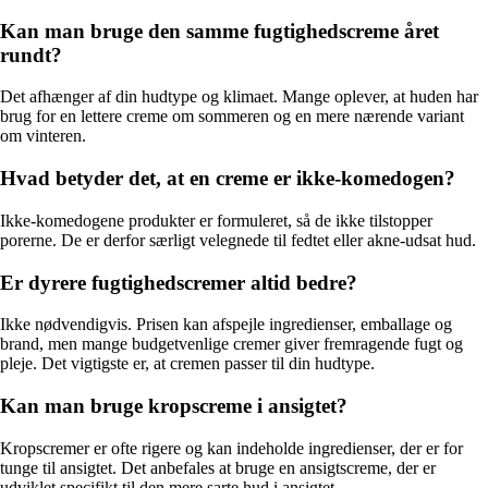
Kan man bruge den samme fugtighedscreme året
rundt?
Det afhænger af din hudtype og klimaet. Mange oplever, at huden har
brug for en lettere creme om sommeren og en mere nærende variant
om vinteren.
Hvad betyder det, at en creme er ikke-komedogen?
Ikke-komedogene produkter er formuleret, så de ikke tilstopper
porerne. De er derfor særligt velegnede til fedtet eller akne-udsat hud.
Er dyrere fugtighedscremer altid bedre?
Ikke nødvendigvis. Prisen kan afspejle ingredienser, emballage og
brand, men mange budgetvenlige cremer giver fremragende fugt og
pleje. Det vigtigste er, at cremen passer til din hudtype.
Kan man bruge kropscreme i ansigtet?
Kropscremer er ofte rigere og kan indeholde ingredienser, der er for
tunge til ansigtet. Det anbefales at bruge en ansigtscreme, der er
udviklet specifikt til den mere sarte hud i ansigtet.