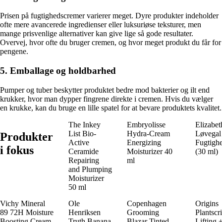
Prisen på fugtighedscremer varierer meget. Dyre produkter indeholder
ofte mere avancerede ingredienser eller luksuriøse teksturer, men
mange prisvenlige alternativer kan give lige så gode resultater.
Overvej, hvor ofte du bruger cremen, og hvor meget produkt du får for
pengene.
5. Emballage og holdbarhed
Pumper og tuber beskytter produktet bedre mod bakterier og ilt end
krukker, hvor man dypper fingrene direkte i cremen. Hvis du vælger
en krukke, kan du bruge en lille spatel for at bevare produktets kvalitet.
The Inkey
Embryolisse
Elizabet
List Bio-
Hydra-Cream
Løvegal
Produkter
Active
Energizing
Fugtigh
i fokus
Ceramide
Moisturizer 40
(30 ml)
Repairing
ml
and Plumping
Moisturizer
50 ml
Vichy Mineral
Ole
Copenhagen
Origins
89 72H Moisture
Henriksen
Grooming
Plantscr
Boosting Cream
Truth Banana
Blazar Tinted
Lifting 