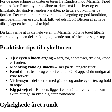
For de mere erfarne cyklister er turen fra Randers mod Mariager Fjord
en klassiker. Ruten byder på åbne marker, små landsbyer og et
landskab, der gradvist ændrer karakter, jo tættere du kommer på
fjorden. Det er en tur, der kræver lidt planlægning og god kondition,
men belønningen er stor: frisk luft, vid udsigt og følelsen af at have
tilbagelagt en hel dag på to hjul.
Du kan vælge at cykle hele vejen til Mariager og tage toget tilbage,
eller blot nyde en delstrækning og vende om, når benene siger stop.
Praktiske tips til cykelturen
Tjek cyklen inden afgang
– sørg for, at bremser, dæk og kæde
er i orden.
Medbring vand og snacks
– især på de længere ruter.
Kend din rute
– brug et kort eller en GPS-app, så du undgår at
køre forkert.
Vis hensyn
– del stierne med gående og andre cyklister, og hold
til højre.
Kig på vejret
– Randers ligger i et område, hvor vinden kan
skifte hurtigt, så klæd dig efter forholdene.
Cykelglæde året rundt