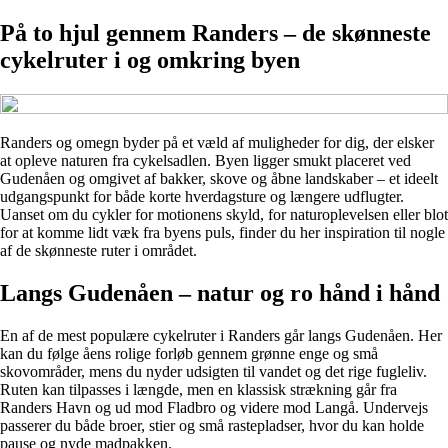
På to hjul gennem Randers – de skønneste
cykelruter i og omkring byen
Randers og omegn byder på et væld af muligheder for dig, der elsker
at opleve naturen fra cykelsadlen. Byen ligger smukt placeret ved
Gudenåen og omgivet af bakker, skove og åbne landskaber – et ideelt
udgangspunkt for både korte hverdagsture og længere udflugter.
Uanset om du cykler for motionens skyld, for naturoplevelsen eller blot
for at komme lidt væk fra byens puls, finder du her inspiration til nogle
af de skønneste ruter i området.
Langs Gudenåen – natur og ro hånd i hånd
En af de mest populære cykelruter i Randers går langs Gudenåen. Her
kan du følge åens rolige forløb gennem grønne enge og små
skovområder, mens du nyder udsigten til vandet og det rige fugleliv.
Ruten kan tilpasses i længde, men en klassisk strækning går fra
Randers Havn og ud mod Fladbro og videre mod Langå. Undervejs
passerer du både broer, stier og små rastepladser, hvor du kan holde
pause og nyde madpakken.