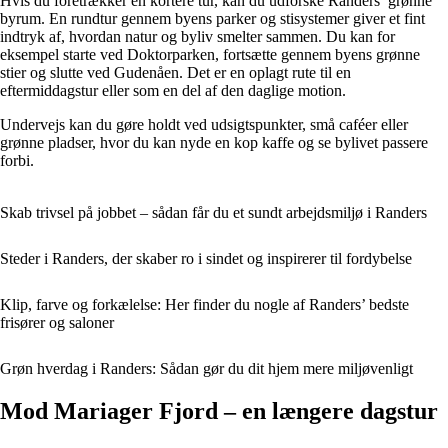
Hvis du foretrækker en kortere tur, kan du udforske Randers’ grønne
byrum. En rundtur gennem byens parker og stisystemer giver et fint
indtryk af, hvordan natur og byliv smelter sammen. Du kan for
eksempel starte ved Doktorparken, fortsætte gennem byens grønne
stier og slutte ved Gudenåen. Det er en oplagt rute til en
eftermiddagstur eller som en del af den daglige motion.
Undervejs kan du gøre holdt ved udsigtspunkter, små caféer eller
grønne pladser, hvor du kan nyde en kop kaffe og se bylivet passere
forbi.
Skab trivsel på jobbet – sådan får du et sundt arbejdsmiljø i Randers
Steder i Randers, der skaber ro i sindet og inspirerer til fordybelse
Klip, farve og forkælelse: Her finder du nogle af Randers’ bedste
frisører og saloner
Grøn hverdag i Randers: Sådan gør du dit hjem mere miljøvenligt
Mod Mariager Fjord – en længere dagstur