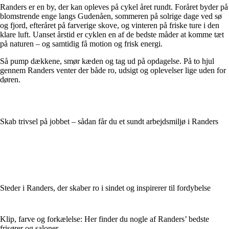
Randers er en by, der kan opleves på cykel året rundt. Foråret byder på
blomstrende enge langs Gudenåen, sommeren på solrige dage ved sø
og fjord, efteråret på farverige skove, og vinteren på friske ture i den
klare luft. Uanset årstid er cyklen en af de bedste måder at komme tæt
på naturen – og samtidig få motion og frisk energi.
Så pump dækkene, smør kæden og tag ud på opdagelse. På to hjul
gennem Randers venter der både ro, udsigt og oplevelser lige uden for
døren.
Skab trivsel på jobbet – sådan får du et sundt arbejdsmiljø i Randers
Steder i Randers, der skaber ro i sindet og inspirerer til fordybelse
Klip, farve og forkælelse: Her finder du nogle af Randers’ bedste
frisører og saloner