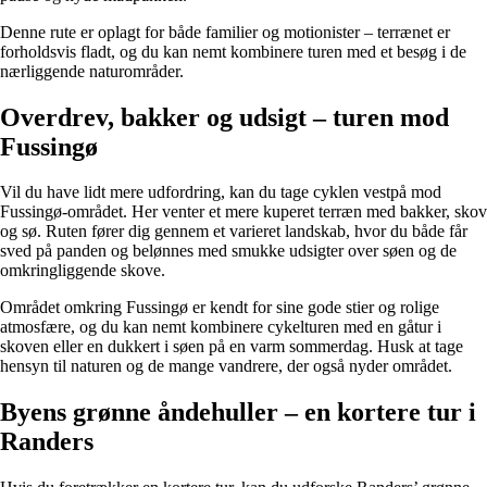
Denne rute er oplagt for både familier og motionister – terrænet er
forholdsvis fladt, og du kan nemt kombinere turen med et besøg i de
nærliggende naturområder.
Overdrev, bakker og udsigt – turen mod
Fussingø
Vil du have lidt mere udfordring, kan du tage cyklen vestpå mod
Fussingø-området. Her venter et mere kuperet terræn med bakker, skov
og sø. Ruten fører dig gennem et varieret landskab, hvor du både får
sved på panden og belønnes med smukke udsigter over søen og de
omkringliggende skove.
Området omkring Fussingø er kendt for sine gode stier og rolige
atmosfære, og du kan nemt kombinere cykelturen med en gåtur i
skoven eller en dukkert i søen på en varm sommerdag. Husk at tage
hensyn til naturen og de mange vandrere, der også nyder området.
Byens grønne åndehuller – en kortere tur i
Randers